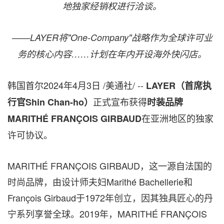
地独家经销权进行洽谈。
——
LAYER
将"
One-Company
"
战略
作为全球许可业
务的核心内容
……
计划在年内开设海外快闪店。
韩国首尔
2024年4月3日
/美通社/ --
LAYER
（首席执
正式宣布获得
行官
Shin Chan
-ho
）
时装品牌
在亚洲地区的独家
MARITHÉ FRANÇOIS GIRBAUD
许可协议。
MARITHÉ FRANÇOIS GIRBAUD，这一源自法国的
时尚品牌，由设计师夫妇Marithé Bachellerie和
François Girbaud于1972年创立，因其独具匠心的丹
宁系列享誉全球。2019年，MARITHÉ FRANÇOIS