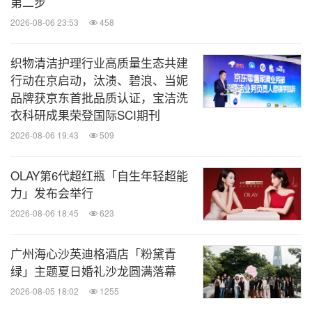
第二步
2026-08-06 23:53
458
织物清洁护理行业高质量生态共建
行动在京启动，汰渍、碧浪、当妮
品牌获京东首批品质认证，宝洁洗
衣科研成果荣登国际SCI期刊
2026-08-06 19:43
509
OLAY第6代超红瓶「自生年轻超能
力」发布会举行
2026-08-06 18:45
623
广州海心沙英迪格酒店「粉黛青
绿」主题夏日婚礼沙龙圆满落幕
2026-08-05 18:02
1255