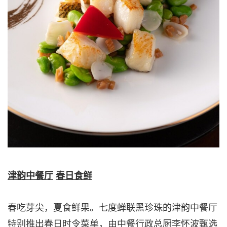
津韵中餐厅
春日食鲜
春吃芽尖，夏食鲜果。七度蝉联黑珍珠的津韵中餐厅
特别推出春日时令菜单，由中餐行政总厨李怀波甄选