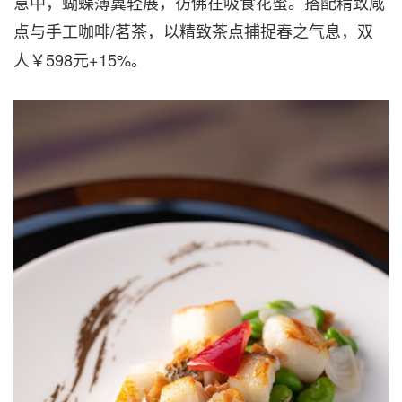
意中，蝴蝶薄翼轻展，彷佛在吸食花蜜。搭配精致咸
点与手工咖啡/茗茶，以精致茶点捕捉春之气息，双
人￥598元+15%。