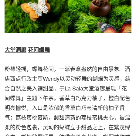
大堂酒廊
花间蝶舞
粉萼轻摇，蝶舞花间，一派春意盎然的自由景象。酒
店西点行政主厨Wendy以灵动轻舞的蝴蝶为灵感，结
合自然之美入馔甜品，于La Sala大堂酒廊呈现「花
间蝶舞」主题下午茶。香草白巧克力柚子，橙白配色
明亮愉悦，入口是浓郁的香草白巧与清新的柚子香
气；荔枝蜜桃慕斯，酸甜清新的荔枝蜜桃夹心，被温
柔的粉色包裹，灵动的蝴蝶立于甜品之上，在繁茂绿