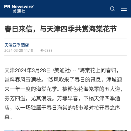
春日来信，与天津四季共赏海棠花节
天津四季酒店
2024-03-28 11:18
6388
天津
2024年3月28日
/美通社/ -- "海棠花上问春归，
岂料春风雪满枝。"煦风吹来了春日的讯息，津城迎
来一年一度的海棠花季。被粉色花海笼罩的五大道，
芬芳四溢，尤其浪漫。芳菲早春，下榻天津四季酒
店，以一场独属于春日海棠的城市派对拉开春之序
幕。