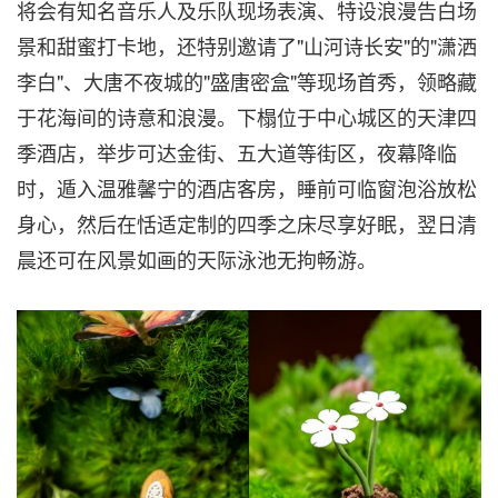
将会有知名音乐人及乐队现场表演、特设浪漫告白场
景和甜蜜打卡地，还特别邀请了"山河诗长安"的"潇洒
李白"、大唐不夜城的"盛唐密盒"等现场首秀，领略藏
于花海间的诗意和浪漫。下榻位于中心城区的天津四
季酒店，举步可达金街、五大道等街区，夜幕降临
时，遁入温雅馨宁的酒店客房，睡前可临窗泡浴放松
身心，然后在恬适定制的四季之床尽享好眠，翌日清
晨还可在风景如画的天际泳池无拘畅游。