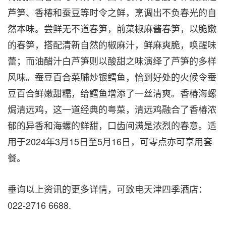
芦笋、香椿和蚕豆等时令之鲜，烹调出不负春光的自
然本味。尝鲜无不道春笋，前菜椒麻酱春笋，以脆嫩
的春笋，搭配清新自然的椒麻汁，鲜麻爽脆，唤醒味
蕾；而油醋汁白芦笋则以酸甜之味演绎了芦笋的多样
风味。蚕豆百合菜脯炒银鳕鱼，恰到好处的火候令蚕
豆百合鲜嫩甜糯，给鳕鱼增添了一丝清爽。香椿海螺
焗清远鸡，这一道经典的粤菜，清远鸡融合了香椿浓
郁的异香和海螺的鲜甜，口齿间满是浓烈的春意。适
用于2024年3月15日至5月16日，可零点亦可享用套
餐。
垂询以上资讯的更多详情，可致电天津四季酒店：
022-
2716 6688.