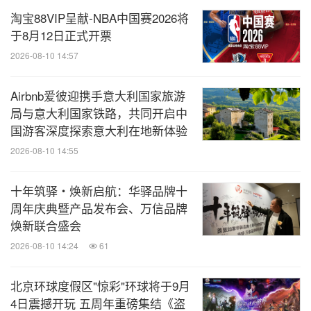
淘宝88VIP呈献-NBA中国赛2026将
于8月12日正式开票
2026-08-10 14:57
Airbnb爱彼迎携手意大利国家旅游
局与意大利国家铁路，共同开启中
国游客深度探索意大利在地新体验
2026-08-10 14:55
十年筑驿・焕新启航：华驿品牌十
周年庆典暨产品发布会、万信品牌
焕新联合盛会
2026-08-10 14:24
61
北京环球度假区"惊彩"环球将于9月
4日震撼开玩 五周年重磅集结《盗