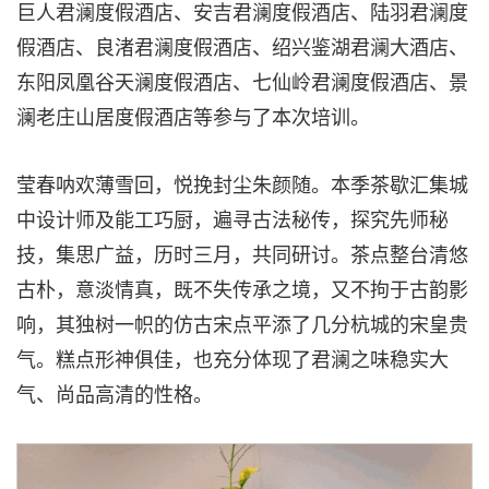
巨人君澜度假酒店、安吉君澜度假酒店、陆羽君澜度
假酒店、良渚君澜度假酒店、绍兴鉴湖君澜大酒店、
东阳凤凰谷天澜度假酒店、七仙岭君澜度假酒店、景
澜老庄山居度假酒店等参与了本次培训。
莹春呐欢薄雪回，悦挽封尘朱颜随。本季茶歇汇集城
中设计师及能工巧厨，遍寻古法秘传
，探
究先师秘
技，集思广益，历时三月，共同研讨。茶点整台清悠
古朴，意淡情真，既不失传承之境，又不拘于古韵影
响，其独树一帜的仿古宋点平添了几分杭城的宋皇贵
气。糕点形神俱佳，也充分体现了君澜之味稳实大
气、尚品高清的性格。