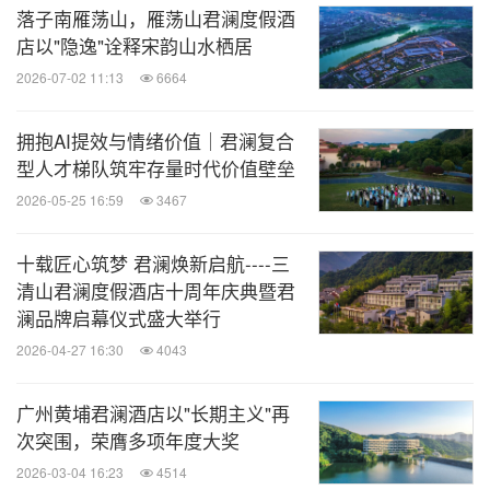
落子南雁荡山，雁荡山君澜度假酒
店以"隐逸"诠释宋韵山水栖居
2026-07-02 11:13
6664
拥抱AI提效与情绪价值｜君澜复合
型人才梯队筑牢存量时代价值壁垒
2026-05-25 16:59
3467
十载匠心筑梦 君澜焕新启航----三
清山君澜度假酒店十周年庆典暨君
澜品牌启幕仪式盛大举行
2026-04-27 16:30
4043
广州黄埔君澜酒店以"长期主义"再
次突围，荣膺多项年度大奖
2026-03-04 16:23
4514