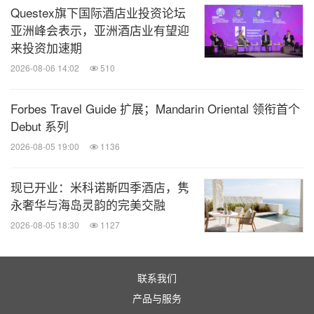
1,008间优雅宽敞的酒店客房及套房、占地约273,000
Questex旗下国际酒店业投资论坛
平方尺的娱乐场、八家休闲及高级餐厅、占地约
亚洲峰会表示，亚洲酒店业有望迎
31,000平方尺的会议及宴会空间、占地约59,000平方
来投资加速期
尺的零售区、两所水疗中心、一间美发中心，以及酒
2026-08-06 14:02
510
店中庭的吉祥树与富贵龙表演等娱乐休闲设施。
Forbes Travel Guide 扩展；Mandarin Oriental 领衔首个
Debut 系列
永利皇宫于2016年8月22日开业，是一所位于澳门的
2026-08-05 19:00
1136
全新豪华综合度假村。酒店以花卉为主题，提供
1,706间华贵的客房、套房和别墅、占地约424,000平
现已开业：米科诺斯四季酒店，隽
方尺的娱乐场、11间餐厅、占地约37,000平方尺的会
永奢华与海岛灵韵的完美交融
议及宴会空间、106,000平方尺的零售区、环绕面积
2026-08-05 18:30
1127
达八英亩的表演湖之冷气观光缆车、一系列珍罕的艺
术瑰宝、一所水疗中心、美发中心以及娱乐休闲设
联系我们
施。
产品与服务