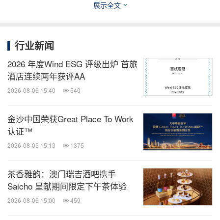
展示全文
位于美国拉斯维加斯的Wynn Las Vegas及Encore
Las Vegas拥有两座豪华酒店大楼，共设有4,750间宽
行业新闻
敞的客房、套房及度假别墅、占地约192,000平方尺
2026 年度Wind ESG 评级出炉 首旅
的娱乐场、22间由名厨主理的餐厅及11间酒吧、两所
酒店连续两年获评AA
得奖的水疗中心、占地约290,000平方尺的会议场
2026-08-06 15:40
540
所、占地约106,000平方尺的零售区及三间夜总会，
一间海滩俱乐部以及娱乐休闲设施。Wynn Las
金沙中国荣获Great Place To Work
Vegas最近为永利广场（Wynn Plaza）揭幕，这项面
认证™
向拉斯维加斯大道的扩建项目汇聚一系列世界知名的
2026-08-05 15:13
1375
奢华、现代及时尚生活品牌。
茶香雅韵：澳门瑞吉酒吧携手
Saicho 呈献期间限定下午茶体验
永利澳门是位于中华人民共和国澳门特别行政区的豪
2026-08-06 15:00
459
华酒店及娱乐场度假村，拥有两座酒店大楼，共设有