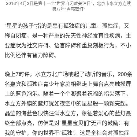
2018年4月2日是第十一个“世界自闭症关注日”，北京市水立方连续
第八年“点亮蓝灯”
“星星的孩子”指的是患有孤独症的儿童。孤独症，又
称自闭症，是一种严重的先天性神经发育性疾病，主
要症状为社交障碍、语言障碍和重复刻板行为，不小
比例还伴有智力障碍。
晚上7时许，水立方北广场响起了动听的音乐，200余
名嘉宾和孤独症青少年家庭相继走上舞台点亮触摸屏
上的蓝色泡泡。随着一个个凝聚着祝福的指尖落下，
水立方外膜的蓝灯犹如夜空中的星星般一颗颗亮起。
晶莹的海蓝色很快注满水立方，象征着爱心的蓝灯最
终全部点亮，仿佛是对“星星宝贝们”无声的鼓励：有
我的守护，你的世界不“孤独”。这是全社会对孤独症