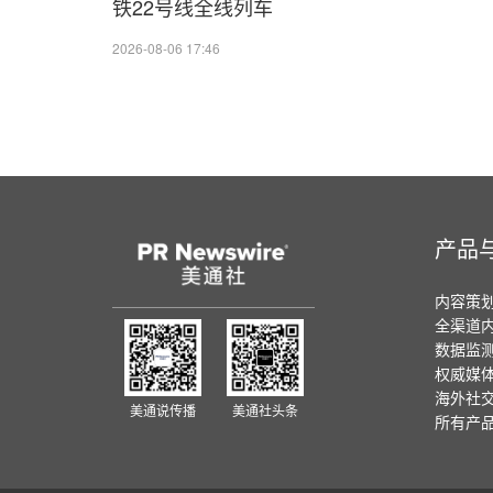
铁22号线全线列车
2026-08-06 17:46
产品
内容策
全渠道
数据监
权威媒
海外社
美通说传播
美通社头条
所有产