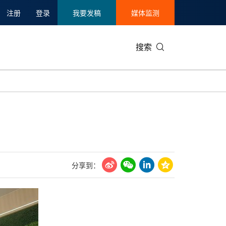
注册
登录
我要发稿
媒体监测
搜索
可持续发展
IT科技与互联网
日本
中国国际
零售业
韩国
碳中和
娱乐时尚与艺术
新加坡
企业扩张
环境
泰国
新质生产力
健康与医疗制药
财报
农业与制
美国临床肿瘤学会(ASCO)
通信业
企业社会
旅游与酒
分享到：
世界杯
会展
中国国际
房地产建