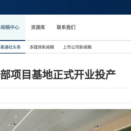
新闻稿中心
资源库
联系我们
美通社头条
多媒体新闻稿
上市公司新闻稿
国际消费电子展(CES)
汽车与交通
中国大陆
总部项目基地正式开业投产
投资并购
能源化工与环保
马来西亚
世界移动通信大会
教育与人力资源
澳大利亚
人工智能
体育
汉诺威工业博览会
广告营销传媒