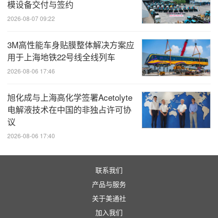
模设备交付与签约
2026-08-07 09:22
3M高性能车身贴膜整体解决方案应
用于上海地铁22号线全线列车
2026-08-06 17:46
旭化成与上海高化学签署Acetolyte
电解液技术在中国的非独占许可协
议
2026-08-06 17:40
联系我们
产品与服务
关于美通社
加入我们