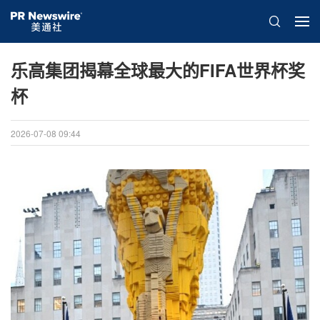
乐高集团揭幕全球最大的FIFA世界杯奖
杯
2026-07-08 09:44