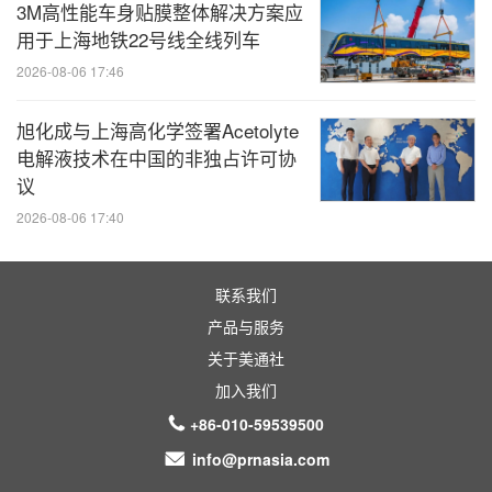
3M高性能车身贴膜整体解决方案应
用于上海地铁22号线全线列车
2026-08-06 17:46
旭化成与上海高化学签署Acetolyte
电解液技术在中国的非独占许可协
议
2026-08-06 17:40
联系我们
产品与服务
关于美通社
加入我们
+86-010-59539500
info@prnasia.com