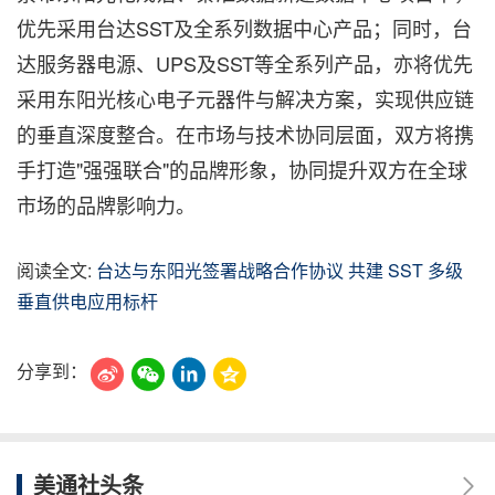
优先采用台达SST及全系列数据中心产品；同时，台
达服务器电源、UPS及SST等全系列产品，亦将优先
采用东阳光核心电子元器件与解决方案，实现供应链
的垂直深度整合。在市场与技术协同层面，双方将携
手打造"强强联合"的品牌形象，协同提升双方在全球
市场的品牌影响力。
阅读全文:
台达与东阳光签署战略合作协议 共建 SST 多级
垂直供电应用标杆
分享到：
美通社头条