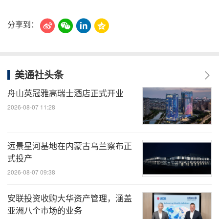
分享到：
美通社头条
舟山英冠雅高瑞士酒店正式开业
2026-08-07 11:28
远景星河基地在内蒙古乌兰察布正
式投产
2026-08-07 09:38
安联投资收购大华资产管理，涵盖
亚洲八个市场的业务