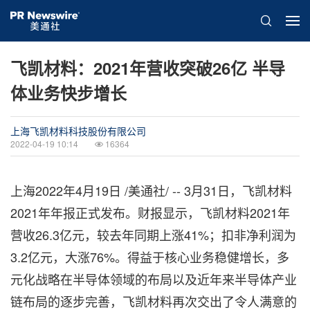
飞凯材料：2021年营收突破26亿 半导
体业务快步增长
上海飞凯材料科技股份有限公司
2022-04-19 10:14
16364
上海
2022年4月19日
/美通社/ -- 3月31日，飞凯材料
2021年年报正式发布。财报显示，飞凯材料2021年
营收26.3亿元，较去年同期上涨41%；扣非净利润为
3.2亿元，大涨76%。得益于核心业务稳健增长，多
元化战略在半导体领域的布局以及近年来半导体产业
链布局的逐步完善，飞凯材料再次交出了令人满意的