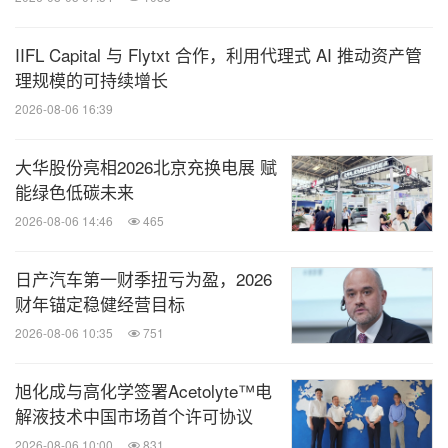
IIFL Capital 与 Flytxt 合作，利用代理式 AI 推动资产管
理规模的可持续增长
2026-08-06 16:39
大华股份亮相2026北京充换电展 赋
能绿色低碳未来
2026-08-06 14:46
465
日产汽车第一财季扭亏为盈，2026
财年锚定稳健经营目标
2026-08-06 10:35
751
旭化成与高化学签署Acetolyte™电
解液技术中国市场首个许可协议
2026-08-06 10:00
831