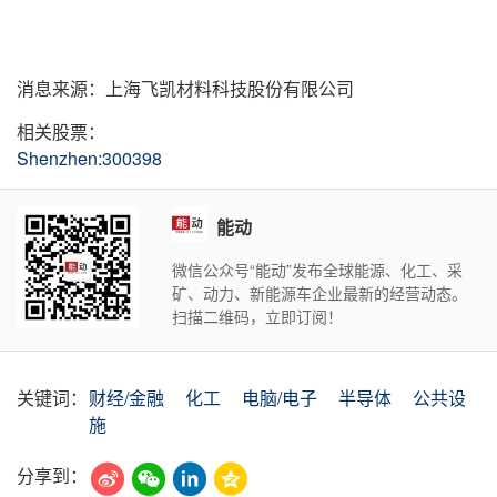
消息来源：上海飞凯材料科技股份有限公司
相关股票：
Shenzhen:300398
能动
微信公众号“能动”发布全球能源、化工、采
矿、动力、新能源车企业最新的经营动态。
扫描二维码，立即订阅！
关键词：
财经/金融
化工
电脑/电子
半导体
公共设
施
分享到：