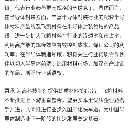
级，代表行业参与更高规格的全球竞争。具体而言，
在半导体封装方面，丰富半导体封装行业的配套半导
体材料产品线及飞凯材料在半导体封装领域的产品
线，进一步扩大飞凯材料在行业的渗透率和市占率，
利用高产能的规模效应有效控制成本，保证公司的利
润率；在半导体制造领域，积极关注行业优质合作伙
伴以切入半导体前端制造用材料市场，加深在产业链
的布局，增强行业话语权。
秉承“为高科技制造提供
优质材料
”的宗旨，飞凯材料
不断推进上下游垂直整合。望更多本土优质企业能携
手共进，共同推进行业步入国产化快车道，为中国半
导体制造业下一阶段的快速发展奠定基石
。